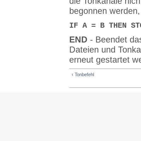
die Tonkanäle nic
begonnen werden, 
IF A = B THEN ST
END
- Beendet da
Dateien und Tonk
erneut gestartet w
‹ Tonbefehl