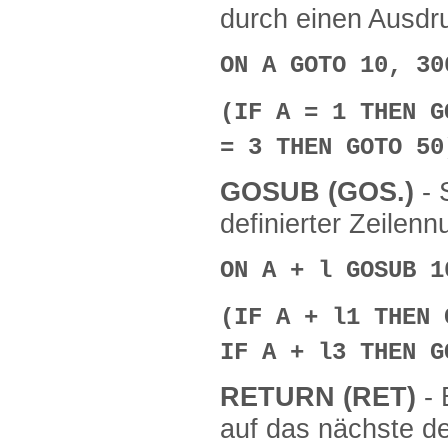
durch einen Ausdruc
ON A GOTO 10, 30
(IF A = 1 THEN G
= 3 THEN GOTO 50
GOSUB (GOS.)
- 
definierter Zeilenn
ON A + l GOSUB 1
(IF A + l1 THEN 
IF A + l3 THEN G
RETURN (RET)
-
auf das nächste d