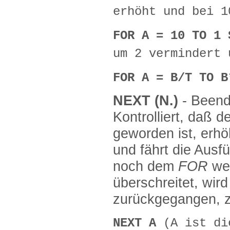
erhöht und bei 1
FOR A = 10 TO 1
um 2 vermindert 
FOR A = B/T TO B
NEXT (N.)
- Beend
Kontrolliert, daß d
geworden ist, erh
und fährt die Aus
noch dem
FOR
we
überschreitet, wi
zurückgegangen, z
NEXT A
(A ist di