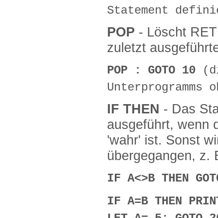
Statement defini
POP
- Löscht RE
zuletzt ausgeführ
POP : GOTO 10
(d
Unterprogramms o
IF
THEN
- Das St
ausgeführt, wenn 
'wahr' ist. Sonst 
übergegangen, z. 
IF A<>B THEN GOT
IF A=B THEN PRIN