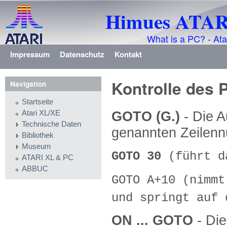
Himues ATARI
What is a PC? - Ata
Impressum
Datenschutz
Kontakt
Kontrolle des
Navigation
Startseite
GOTO (G.)
- Die 
Atari XL/XE
Technische Daten
genannten Zeilennu
Bibliothek
Museum
GOTO 30
(führt d
ATARI XL & PC
ABBUC
GOTO A+10 (nimmt
und springt auf 
ON ... GOTO
- Di