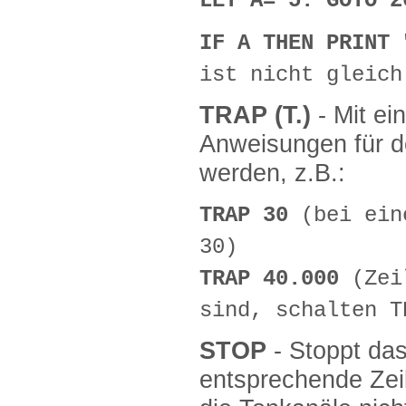
LET A= 5: GOTO 2
IF A THEN PRINT
ist nicht gleich
TRAP (T.)
- Mit e
Anweisungen für d
werden, z.B.:
TRAP 30
(bei ein
30)
TRAP 40.000
(Zei
sind, schalten T
STOP
- Stoppt da
entsprechende Zei